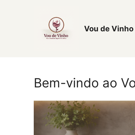
Pular
para
o
conteúdo
Vou de Vinho
Bem-vindo ao V