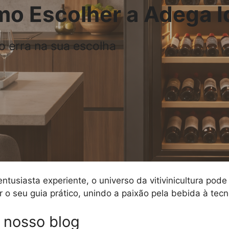
o Escolher a Adega I
o erra na sua escolha
ntusiasta experiente, o universo da vitivinicultura pod
o seu guia prático, unindo a paixão pela bebida à tecno
 nosso blog