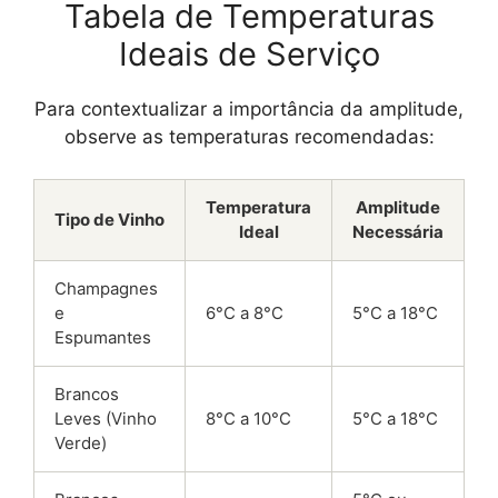
Tabela de Temperaturas
Ideais de Serviço
Para contextualizar a importância da amplitude,
observe as temperaturas recomendadas:
Temperatura
Amplitude
Tipo de Vinho
Ideal
Necessária
Champagnes
e
6°C a 8°C
5°C a 18°C
Espumantes
Brancos
Leves (Vinho
8°C a 10°C
5°C a 18°C
Verde)